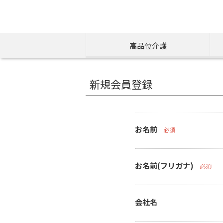
高品位介護
新規会員登録
お名前
必須
お名前(フリガナ)
必須
会社名